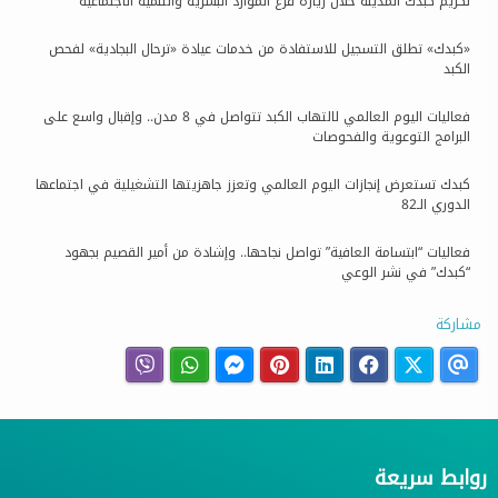
تكريم كبدك المدينة خلال زيارة فرع الموارد البشرية والتنمية الاجتماعية
«كبدك» تطلق التسجيل للاستفادة من خدمات عيادة «ترحال البجادية» لفحص
الكبد
فعاليات اليوم العالمي لالتهاب الكبد تتواصل في 8 مدن.. وإقبال واسع على
البرامج التوعوية والفحوصات
كبدك تستعرض إنجازات اليوم العالمي وتعزز جاهزيتها التشغيلية في اجتماعها
الدوري الـ82
فعاليات “ابتسامة العافية” تواصل نجاحها.. وإشادة من أمير القصيم بجهود
“كبدك” في نشر الوعي
مشاركة
روابط سريعة